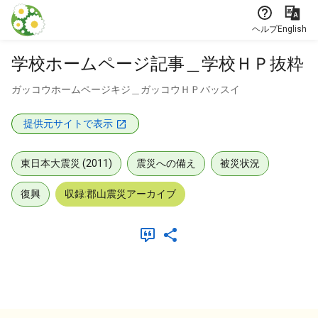
本文に飛ぶ
ヘルプ
English
学校ホームページ記事＿学校ＨＰ抜粋
ガッコウホームページキジ＿ガッコウＨＰバッスイ
提供元サイトで表示
東日本大震災 (2011)
震災への備え
被災状況
復興
収録:郡山震災アーカイブ
メタデータ