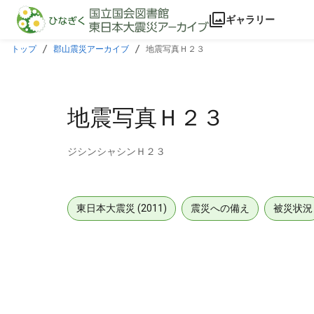
本文に飛ぶ
ギャラリー
トップ
郡山震災アーカイブ
地震写真Ｈ２３
地震写真Ｈ２３
ジシンシャシンＨ２３
東日本大震災 (2011)
震災への備え
被災状況