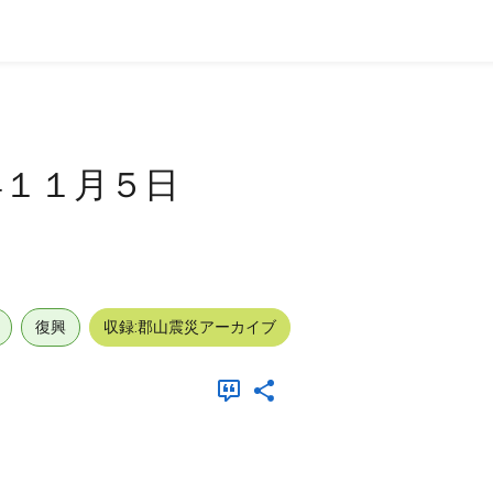
年１１月５日
復興
収録:郡山震災アーカイブ