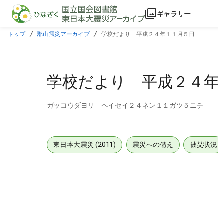
本文に飛ぶ
ギャラリー
トップ
郡山震災アーカイブ
学校だより 平成２４年１１月５日
学校だより 平成２４
ガッコウダヨリ ヘイセイ２４ネン１１ガツ５ニチ
東日本大震災 (2011)
震災への備え
被災状況