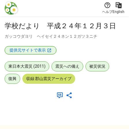
本文に飛ぶ
ヘルプ
English
学校だより 平成２４年１２月３日
ガッコウダヨリ ヘイセイ２４ネン１２ガツ３ニチ
提供元サイトで表示
東日本大震災 (2011)
震災への備え
被災状況
復興
収録:郡山震災アーカイブ
メタデータ