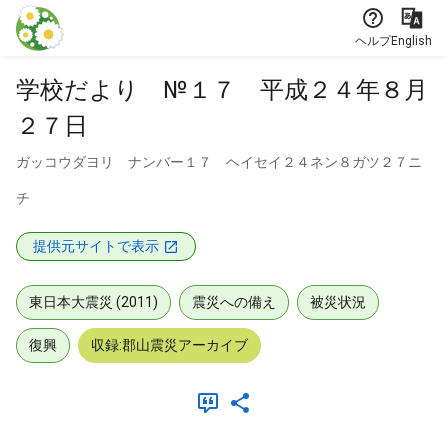
本文に飛ぶ
ヘルプ
English
学校だより №１７ 平成２４年８月
２７日
ガッコウダヨリ ナンバー１７ ヘイセイ２４ネン８ガツ２７ニ
チ
提供元サイトで表示
東日本大震災 (2011)
震災への備え
被災状況
復興
収録:郡山震災アーカイブ