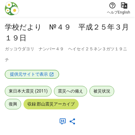
本文に飛ぶ
ヘルプ
English
学校だより №４９ 平成２５年３月
１９日
ガッコウダヨリ ナンバー４９ ヘイセイ２５ネン３ガツ１９ニ
チ
提供元サイトで表示
東日本大震災 (2011)
震災への備え
被災状況
復興
収録:郡山震災アーカイブ