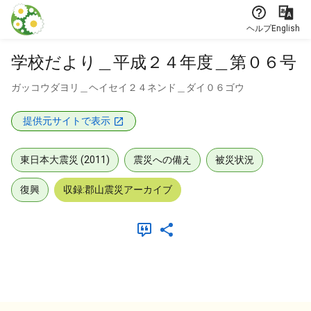
本文に飛ぶ
ヘルプ
English
学校だより＿平成２４年度＿第０６号
ガッコウダヨリ＿ヘイセイ２４ネンド＿ダイ０６ゴウ
提供元サイトで表示
東日本大震災 (2011)
震災への備え
被災状況
復興
収録:郡山震災アーカイブ
メタデータ