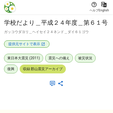
本文に飛ぶ
ヘルプ
English
学校だより＿平成２４年度＿第６１号
ガッコウダヨリ＿ヘイセイ２４ネンド＿ダイ６１ゴウ
提供元サイトで表示
東日本大震災 (2011)
震災への備え
被災状況
復興
収録:郡山震災アーカイブ
メタデータ