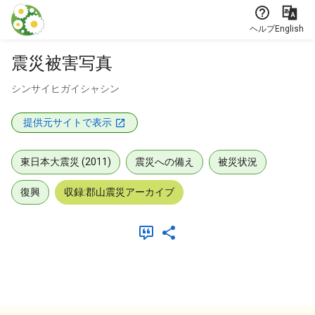
本文に飛ぶ
ヘルプ
English
震災被害写真
シンサイヒガイシャシン
提供元サイトで表示
東日本大震災 (2011)
震災への備え
被災状況
復興
収録:郡山震災アーカイブ
メタデータ