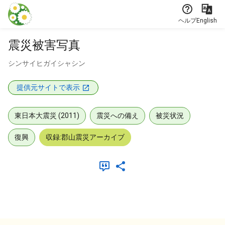
本文に飛ぶ
ヘルプ
English
震災被害写真
シンサイヒガイシャシン
提供元サイトで表示
東日本大震災 (2011)
震災への備え
被災状況
復興
収録:郡山震災アーカイブ
メタデータ