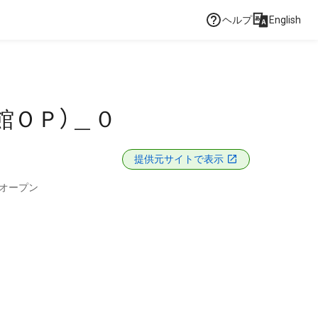
ヘルプ
English
館ＯＰ）＿０
提供元サイトで表示
オープン