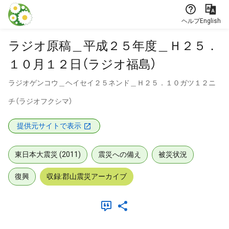
本文に飛ぶ
ヘルプ
English
ラジオ原稿＿平成２５年度＿Ｈ２５．
１０月１２日（ラジオ福島）
ラジオゲンコウ＿ヘイセイ２５ネンド＿Ｈ２５．１０ガツ１２ニ
チ（ラジオフクシマ）
提供元サイトで表示
東日本大震災 (2011)
震災への備え
被災状況
復興
収録:郡山震災アーカイブ