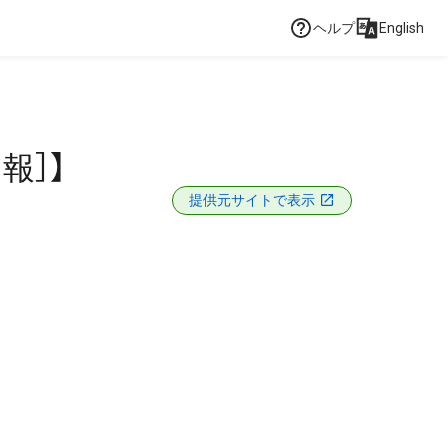
ヘルプ
English
報］】
提供元サイトで表示