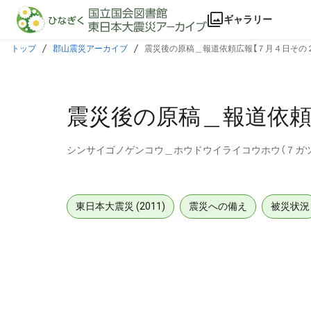
本文に飛ぶ
ギャラリー
トップ
郡山震災アーカイブ
震災後の原稿＿報道依頼広報【７月４日その２
震災後の原稿＿報道依頼
シンサイゴノゲンコウ＿ホウドウイライコウホウ（７ガツ
東日本大震災 (2011)
震災への備え
被災状況