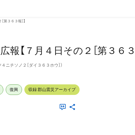
［第３６３報］】
広報【７月４日その２［第３６３
４ニチソノ２［ダイ３６３ホウ］）
復興
収録:郡山震災アーカイブ