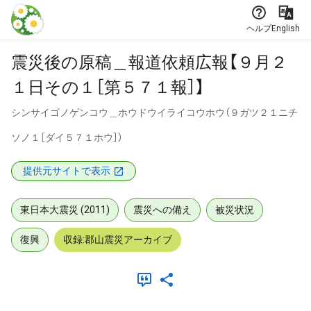
本文に飛ぶ
ヘルプ
English
震災後の原稿＿報道依頼広報【９月２
１日その１［第５７１報］】
シンサイゴノゲンコウ＿ホウドウイライコウホウ（９ガツ２１ニチ
ソノ１［ダイ５７１ホウ］）
提供元サイトで表示
東日本大震災 (2011)
震災への備え
被災状況
復興
収録:郡山震災アーカイブ