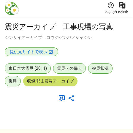
本文に飛ぶ
ヘルプ
English
震災アーカイブ 工事現場の写真
シンサイアーカイブ コウジゲンバノシャシン
提供元サイトで表示
東日本大震災 (2011)
震災への備え
被災状況
復興
収録:郡山震災アーカイブ
メタデータ