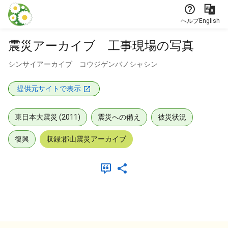
本文に飛ぶ
ヘルプ
English
震災アーカイブ 工事現場の写真
シンサイアーカイブ コウジゲンバノシャシン
提供元サイトで表示
東日本大震災 (2011)
震災への備え
被災状況
復興
収録:郡山震災アーカイブ
メタデータ