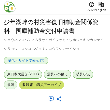
本文に飛ぶ
ヘルプ
English
少年湖畔の村災害復旧補助金関係資
料 国庫補助金交付申請書
ショウネンコハンノムラサイガイフッキュウホジョキンカンケイ
シリョウ コッコホジョキンコウフシンセイショ
提供元サイトで表示
東日本大震災 (2011)
震災への備え
被災状況
復興
収録:郡山震災アーカイブ