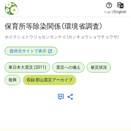
本文に飛ぶ
ヘルプ
English
保育所等除染関係（環境省調査）
ホイクショトウジョセンカンケイ（カンキョウショウチョウサ）
提供元サイトで表示
東日本大震災 (2011)
震災への備え
被災状況
復興
収録:郡山震災アーカイブ
メタデータ