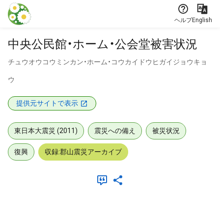
本文に飛ぶ
ヘルプ
English
中央公民館・ホーム・公会堂被害状況
チュウオウコウミンカン・ホーム・コウカイドウヒガイジョウキョ
ウ
提供元サイトで表示
東日本大震災 (2011)
震災への備え
被災状況
復興
収録:郡山震災アーカイブ