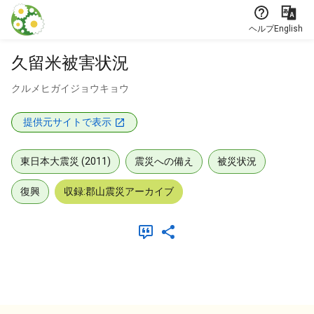
本文に飛ぶ
ヘルプ
English
久留米被害状況
クルメヒガイジョウキョウ
提供元サイトで表示
東日本大震災 (2011)
震災への備え
被災状況
復興
収録:郡山震災アーカイブ
メタデータ