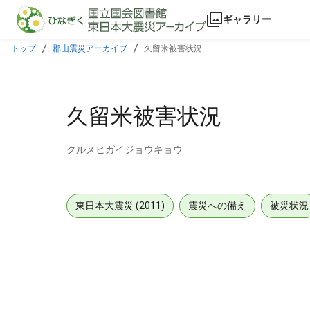
本文に飛ぶ
ギャラリー
トップ
郡山震災アーカイブ
久留米被害状況
久留米被害状況
クルメヒガイジョウキョウ
東日本大震災 (2011)
震災への備え
被災状況