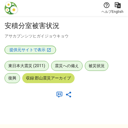
本文に飛ぶ
ヘルプ
English
安積分室被害状況
アサカブンシツヒガイジョウキョウ
提供元サイトで表示
東日本大震災 (2011)
震災への備え
被災状況
復興
収録:郡山震災アーカイブ
メタデータ