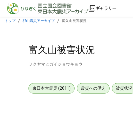
本文に飛ぶ
ギャラリー
トップ
郡山震災アーカイブ
富久山被害状況
富久山被害状況
フクヤマヒガイジョウキョウ
東日本大震災 (2011)
震災への備え
被災状況