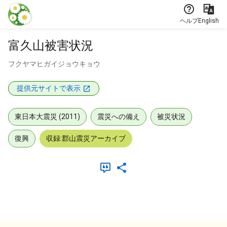
本文に飛ぶ
ヘルプ
English
富久山被害状況
フクヤマヒガイジョウキョウ
提供元サイトで表示
東日本大震災 (2011)
震災への備え
被災状況
復興
収録:郡山震災アーカイブ
メタデータ