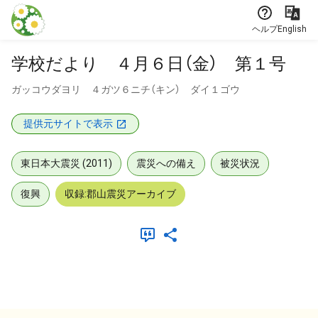
本文に飛ぶ
ヘルプ
English
学校だより ４月６日（金） 第１号
ガッコウダヨリ ４ガツ６ニチ（キン） ダイ１ゴウ
提供元サイトで表示
東日本大震災 (2011)
震災への備え
被災状況
復興
収録:郡山震災アーカイブ
メタデータ