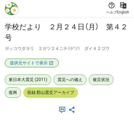
本文に飛ぶ
ヘルプ
English
学校だより ２月２４日（月） 第４２
号
ガッコウダヨリ ２ガツ２４ニチ（ゲツ） ダイ４２ゴウ
提供元サイトで表示
東日本大震災 (2011)
震災への備え
被災状況
復興
収録:郡山震災アーカイブ