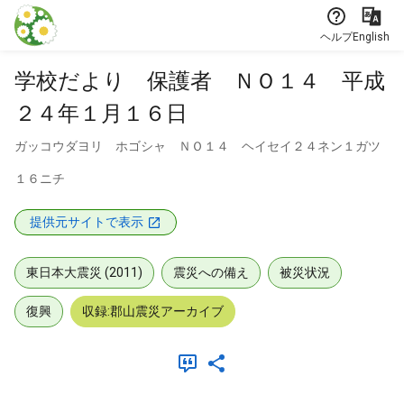
本文に飛ぶ
ヘルプ
English
学校だより 保護者 ＮＯ１４ 平成
２４年１月１６日
ガッコウダヨリ ホゴシャ ＮＯ１４ ヘイセイ２４ネン１ガツ
１６ニチ
提供元サイトで表示
東日本大震災 (2011)
震災への備え
被災状況
復興
収録:郡山震災アーカイブ