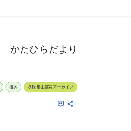
５ かたひらだより
復興
収録:郡山震災アーカイブ