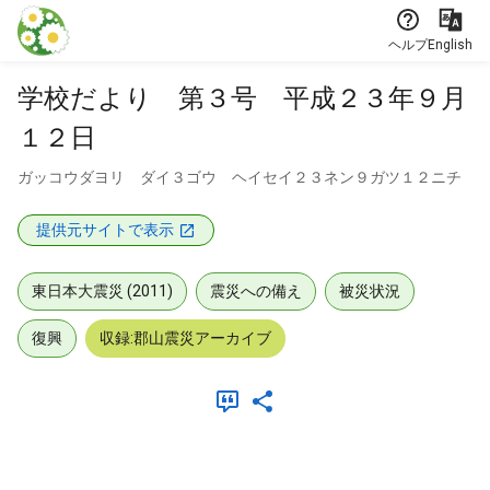
本文に飛ぶ
ヘルプ
English
学校だより 第３号 平成２３年９月
１２日
ガッコウダヨリ ダイ３ゴウ ヘイセイ２３ネン９ガツ１２ニチ
提供元サイトで表示
東日本大震災 (2011)
震災への備え
被災状況
復興
収録:郡山震災アーカイブ