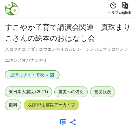
本文に飛ぶ
ヘルプ
English
すこやか子育て講演会関連 真珠まり
こさんの絵本のおはなし会
スコヤカコソダテコウエンカイカンレン シンジュマリコサンノ
エホンノオハナシカイ
提供元サイトで表示
東日本大震災 (2011)
震災への備え
被災状況
復興
収録:郡山震災アーカイブ