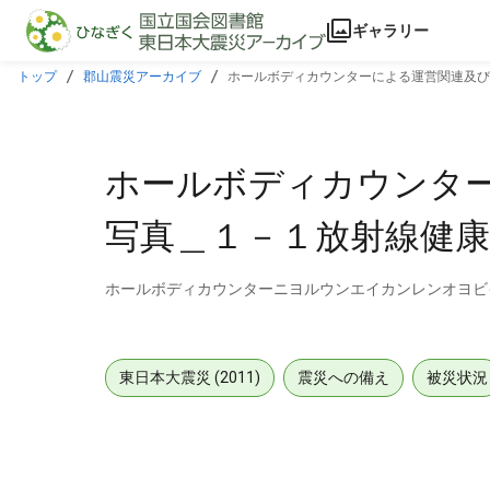
本文に飛ぶ
ギャラリー
トップ
郡山震災アーカイブ
ホールボディカウンターによる運営関連及び
ホールボディカウンタ
写真＿１－１放射線健
ホールボディカウンターニヨルウンエイカンレンオヨビ
東日本大震災 (2011)
震災への備え
被災状況