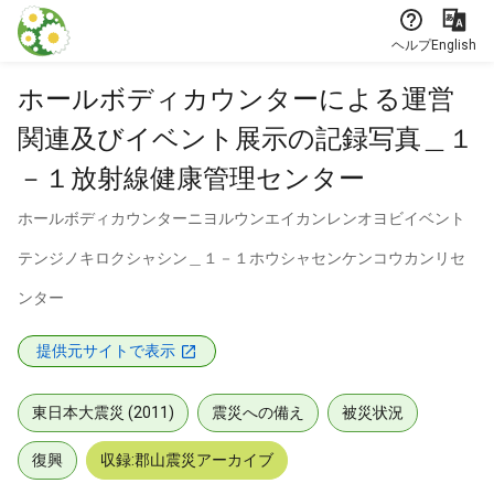
本文に飛ぶ
ヘルプ
English
ホールボディカウンターによる運営
関連及びイベント展示の記録写真＿１
－１放射線健康管理センター
ホールボディカウンターニヨルウンエイカンレンオヨビイベント
テンジノキロクシャシン＿１－１ホウシャセンケンコウカンリセ
ンター
提供元サイトで表示
東日本大震災 (2011)
震災への備え
被災状況
復興
収録:郡山震災アーカイブ