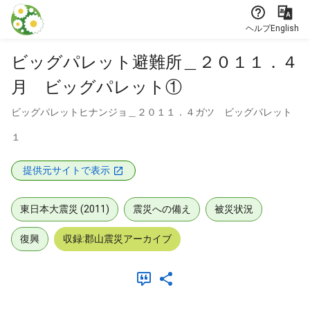
本文に飛ぶ
ヘルプ
English
ビッグパレット避難所＿２０１１．４
月 ビッグパレット①
ビッグパレットヒナンジョ＿２０１１．４ガツ ビッグパレット
１
提供元サイトで表示
東日本大震災 (2011)
震災への備え
被災状況
復興
収録:郡山震災アーカイブ