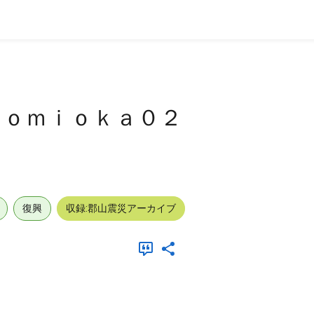
ｔｏｍｉｏｋａ０２
復興
収録:郡山震災アーカイブ