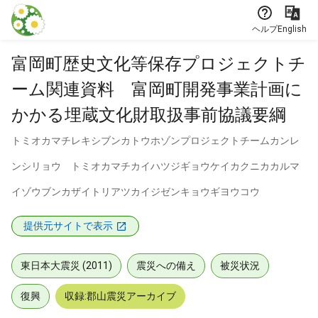
本文に飛ぶ
ヘルプ
English
富岡町歴史文化等保存プロジェクトチ
ーム関連資料 富岡町開発事業計画に
かかる埋蔵文化財取扱事前協議要綱
トミオカマチレキシブンカトウホゾンプロジェクトチームカンレ
ンシリョウ トミオカマチカイハツジギョウケイカクニカカルマ
イゾウブンカザイトリアツカイジゼンキョウギヨウコウ
提供元サイトで表示
東日本大震災 (2011)
震災への備え
被災状況
復興
収録:郡山震災アーカイブ