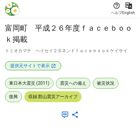
本文に飛ぶ
ヘルプ
English
富岡町 平成２６年度ｆａｃｅｂｏｏ
ｋ掲載
トミオカマチ ヘイセイ２６ネンドｆａｃｅｂｏｏｋケイサイ
提供元サイトで表示
東日本大震災 (2011)
震災への備え
被災状況
復興
収録:郡山震災アーカイブ