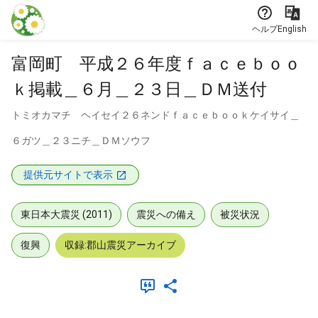
本文に飛ぶ
ヘルプ
English
富岡町 平成２６年度ｆａｃｅｂｏｏ
ｋ掲載＿６月＿２３日＿ＤＭ送付
トミオカマチ ヘイセイ２６ネンドｆａｃｅｂｏｏｋケイサイ＿
６ガツ＿２３ニチ＿ＤＭソウフ
提供元サイトで表示
東日本大震災 (2011)
震災への備え
被災状況
復興
収録:郡山震災アーカイブ