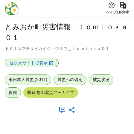
本文に飛ぶ
ヘルプ
English
とみおか町災害情報＿ｔｏｍｉｏｋａ
０１
トミオカマチサイガイジョウホウ＿ｔｏｍｉｏｋａ０１
提供元サイトで表示
東日本大震災 (2011)
震災への備え
被災状況
復興
収録:郡山震災アーカイブ