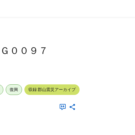
Ｇ００９７
復興
収録:郡山震災アーカイブ