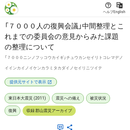
本文に飛ぶ
ヘルプ
English
「７０００人の復興会議」中間整理とこ
れまでの委員会の意見からみた課題
の整理について
「７０００ニンノフッコウカイギ」チュウカンセイリトコレマデノ
イインカイノイケンカラミタカダイノセイリニツイテ
提供元サイトで表示
東日本大震災 (2011)
震災への備え
被災状況
復興
収録:郡山震災アーカイブ