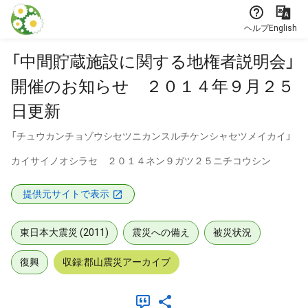
本文に飛ぶ
ヘルプ
English
「中間貯蔵施設に関する地権者説明会」
開催のお知らせ ２０１４年９月２５
日更新
「チュウカンチョゾウシセツニカンスルチケンシャセツメイカイ」
カイサイノオシラセ ２０１４ネン９ガツ２５ニチコウシン
提供元サイトで表示
東日本大震災 (2011)
震災への備え
被災状況
復興
収録:郡山震災アーカイブ