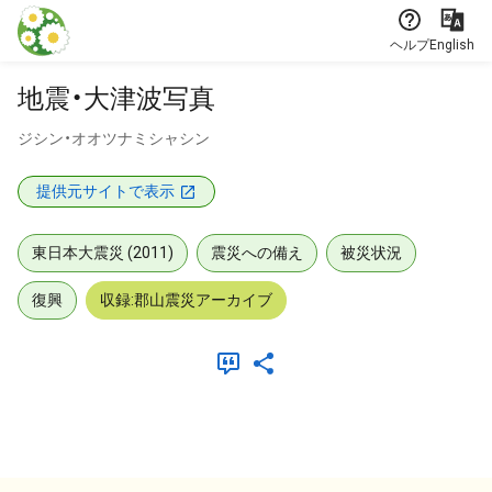
本文に飛ぶ
ヘルプ
English
地震・大津波写真
ジシン・オオツナミシャシン
提供元サイトで表示
東日本大震災 (2011)
震災への備え
被災状況
復興
収録:郡山震災アーカイブ
メタデータ