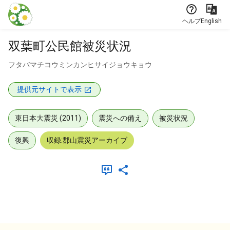
本文に飛ぶ
ヘルプ
English
双葉町公民館被災状況
フタバマチコウミンカンヒサイジョウキョウ
提供元サイトで表示
東日本大震災 (2011)
震災への備え
被災状況
復興
収録:郡山震災アーカイブ
メタデータ