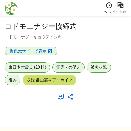
本文に飛ぶ
ヘルプ
English
コドモエナジー協締式
コドモエナジーキョウテイシキ
提供元サイトで表示
東日本大震災 (2011)
震災への備え
被災状況
復興
収録:郡山震災アーカイブ
メタデータ