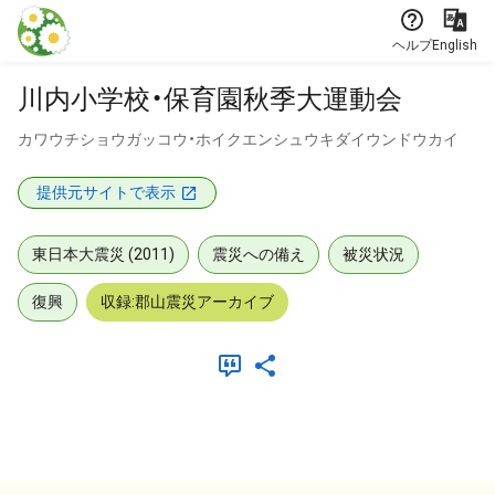
本文に飛ぶ
ヘルプ
English
川内小学校・保育園秋季大運動会
カワウチショウガッコウ・ホイクエンシュウキダイウンドウカイ
提供元サイトで表示
東日本大震災 (2011)
震災への備え
被災状況
復興
収録:郡山震災アーカイブ
メタデータ