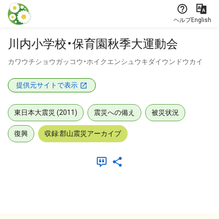
本文に飛ぶ
ヘルプ
English
川内小学校・保育園秋季大運動会
カワウチショウガッコウ・ホイクエンシュウキダイウンドウカイ
提供元サイトで表示
東日本大震災 (2011)
震災への備え
被災状況
復興
収録:郡山震災アーカイブ
メタデータ