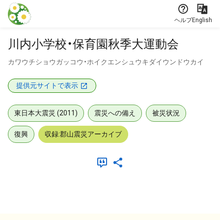
本文に飛ぶ
ヘルプ
English
川内小学校・保育園秋季大運動会
カワウチショウガッコウ・ホイクエンシュウキダイウンドウカイ
提供元サイトで表示
東日本大震災 (2011)
震災への備え
被災状況
復興
収録:郡山震災アーカイブ
メタデータ