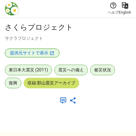
本文に飛ぶ
ヘルプ
English
さくらプロジェクト
サクラプロジェクト
提供元サイトで表示
東日本大震災 (2011)
震災への備え
被災状況
復興
収録:郡山震災アーカイブ
メタデータ