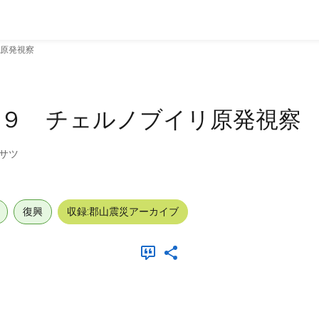
原発視察
１９ チェルノブイリ原発視察
サツ
復興
収録:郡山震災アーカイブ