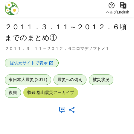
本文に飛ぶ
ヘルプ
English
２０１１．３．１１～２０１２．６頃
までのまとめ①
２０１１．３．１１～２０１２．６コロマデノマトメ１
提供元サイトで表示
東日本大震災 (2011)
震災への備え
被災状況
復興
収録:郡山震災アーカイブ